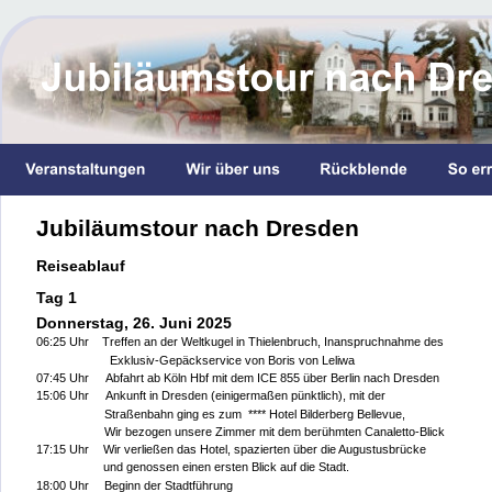
Jubiläumstour nach Dresden
Reiseablauf
Tag 1
Donnerstag, 26. Juni 2025
06:25 Uhr    Treffen an der Weltkugel in Thielenbruch, Inanspruchnahme des
Exklusiv-Gepäckservice von Boris von Leliwa
07:45 Uhr
   Abfahrt ab Köln Hbf mit dem ICE 855 über Berlin nach Dresden 
15:06 Uhr
   Ankunft in Dresden (einigermaßen pünktlich), mit der 
Straßenbahn ging es zum  **** Hotel Bilderberg Bellevue,
Wir bezogen unsere Zimmer mit dem berühmten Canaletto-Blick
17:15 Uhr
  Wir verließen das Hotel, spazierten über die Augustusbrücke 
und genossen einen ersten Blick auf die Stadt. 
18:00 Uhr
 Beginn der Stadtführung